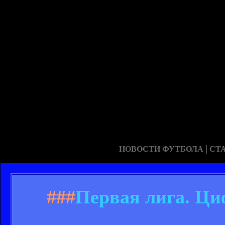
|
НОВОСТИ ФУТБОЛА
СТ
###
Первая лига. Ци