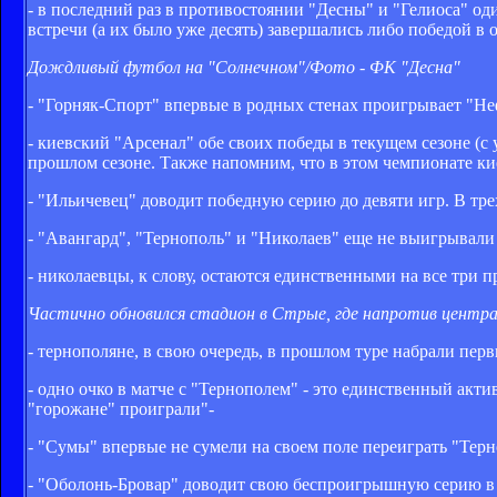
- в последний раз в противостоянии "Десны" и "Гелиоса" оди
встречи (а их было уже десять) завершались либо победой в о
Дождливый футбол на "Солнечном"/Фото - ФК "Десна"
- "Горняк-Спорт" впервые в родных стенах проигрывает "Н
- киевский "Арсенал" обе своих победы в текущем сезоне (с
прошлом сезоне. Также напомним, что в этом чемпионате к
- "Ильичевец" доводит победную серию до девяти игр. В тр
- "Авангард", "Тернополь" и "Николаев" еще не выигрывали
- николаевцы, к слову, остаются единственными на все три п
Частично обновился стадион в Стрые, где напротив центра
- тернополяне, в свою очередь, в прошлом туре набрали пер
- одно очко в матче с "Тернополем" - это единственный акт
"горожане" проиграли"-
- "Сумы" впервые не сумели на своем поле переиграть "Терн
- "Оболонь-Бровар" доводит свою беспроигрышную серию в 