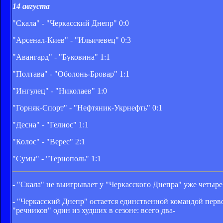
14 августа
"Скала" - "Черкасский Днепр" 0:0
"Арсенал-Киев" - "Ильичевец" 0:3
"Авангард" - "Буковина" 1:1
"Полтава" - "Оболонь-Бровар" 1:1
"Ингулец" - "Николаев" 1:0
"Горняк-Спорт" - "Нефтяник-Укрнефть" 0:1
"Десна" - "Гелиос" 1:1
"Колос" - "Верес" 2:1
"Сумы" - "Тернополь" 1:1
- "Скала" не выигрывает у "Черкасского Днепра" уже четыре
- "Черкасский Днепр" остается единственной командой перво
"речников" один из худших в сезоне: всего два-