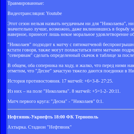
Травмированные:
Видеотрансляция: Youtube
Этот сезон нельзя назвать неудачным ни для "Николаева", н
значительно лучше, возможно, даже вклинившись в борьбу за 
наверное, принесет лишь некое моральное удовлетворение о
"Николаев" подходит к матчу с пятиматчевой беспроигрышн
кстати говоря, также могут похвастаться пяти матчами подр
"северянам" сделать определенный скачок в таблице за посл
В общем, оба соперника на ходу, и жалко, что перед ними н
отметим, что "Десне" зачастую тяжело даются поединки в Ни
История противостояния. 17 матчей: +6=3-8- 27:25.
Из них – на поле "Николаева". 8 матчей: +5=1-2- 20:11.
Матч первого круга: "Десна" - "Николаев" 0:1.
Нефтяник-Укрнефть
18:00
ФК Тернополь
Ахтырка. Стадион "Нефтяник"