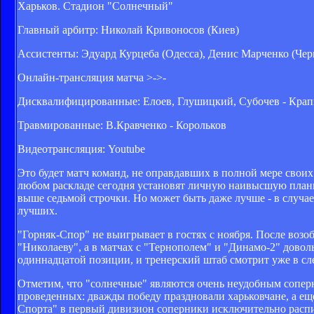
Харьков. Стадион "Солнечный"
Главный арбитр: Николай Кривоносов (Киев)
Ассистенты: Эдуард Курцеба (Одесса), Денис Марченко (Чер
Онлайн-трансляция матча >->-
Дисквалифицированные: Елоев, Глушицкий, Субочев - Кра
Травмированные: В.Кравченко - Корольков
Видеотрансляция: Youtube
Это будет матч команд, не оправдавших в полной мере своих
любом раскладе сегодня установят личную наивысшую планк
выше седьмой строчки. Но может быть даже лучше - в случае
лучших.
"Горняк-Спор" не выигрывает в гостях с ноября. После воз
"Николаеву", а в матчах с "Тернополем" и "Динамо-2" довол
одиннадцатой позиции, и тренерский штаб смотрит уже в с
Отметим, что "солнечные" являются очень неудобным соперн
проведенных: дважды победу праздновали харьковчане, а еще
Спорта" в первый дивизион соперники исключительно расп