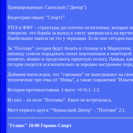
Травмированные: Скепский ("Днепр")
Видеотрансляция: "Спорт1"
УПЛ и ФФУ – структуры достаточно нелогичные, которые пе
говорили, что борьба за выход в элиту завершилась на вруче
Наибольшие шансы на это у черкащан. Если они сегодня выиг
За "Полтаву" сегодня будут болеть в столице и в Мариуполе,
пятницу сумели порадовать своих поклонников в некоторой 
понятно, можно и продолжить приятную полосу. Правда, каки
сегодня сведется исключительно за хорошее настроение пере
Добавим напоследок, что "горожане" не выигрывают на своем
технические три очка от "Нивы", а также поражения "Ильич
История противостояния. 1 матч: +0=0-1- 1:2.
Из них – на поле "Полтавы". Ранее не встречались.
Матч первого круга: "Черкасский Днепр" - "Полтава" 2:1.
"Гелиос"
18:00
Горняк-Спорт