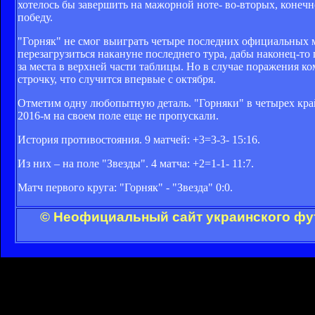
хотелось бы завершить на мажорной ноте- во-вторых, конечн
победу.
"Горняк" не смог выиграть четыре последних официальных м
перезагрузиться накануне последнего тура, дабы наконец-то 
за места в верхней части таблицы. Но в случае поражения ко
строчку, что случится впервые с октября.
Отметим одну любопытную деталь. "Горняки" в четырех крайн
2016-м на своем поле еще не пропускали.
История противостояния. 9 матчей: +3=3-3- 15:16.
Из них – на поле "Звезды". 4 матча: +2=1-1- 11:7.
Матч первого круга: "Горняк" - "Звезда" 0:0.
© Неофициальный сайт украинского фут