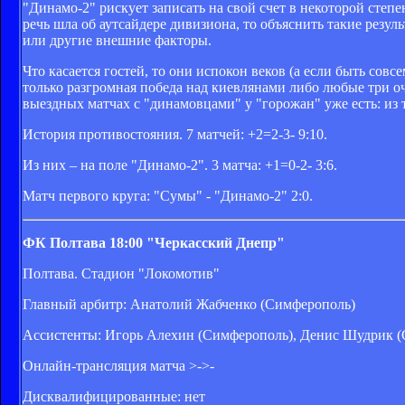
"Динамо-2" рискует записать на свой счет в некоторой степ
речь шла об аутсайдере дивизиона, то объяснить такие резул
или другие внешние факторы.
Что касается гостей, то они испокон веков (а если быть сов
только разгромная победа над киевлянами либо любые три оч
выездных матчах с "динамовцами" у "горожан" уже есть: из 
История противостояния. 7 матчей: +2=2-3- 9:10.
Из них – на поле "Динамо-2". 3 матча: +1=0-2- 3:6.
Матч первого круга: "Сумы" - "Динамо-2" 2:0.
ФК Полтава
18:00
"Черкасский Днепр"
Полтава. Стадион "Локомотив"
Главный арбитр: Анатолий Жабченко (Симферополь)
Ассистенты: Игорь Алехин (Симферополь), Денис Шудрик 
Онлайн-трансляция матча >->-
Дисквалифицированные: нет