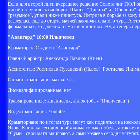
Если для второй лиги вчерашнее решение Совета лиг ПФЛ ока
лигой получилось наоборот. Шансы "Днепра" и "Оболони" в
"разумное", упали ниже плинтуса. Интрига в борьбе за зон
развеялась еще до старта матчей заключительного тура. А эт
формальных, то далеких от мотивационных. Ну, а теперь пе
"Авангард"
18:00
Ильичевец
Краматорск. Стадион "Авангард"
Главный арбитр: Александр Павлюк (Киев)
Ассистенты: Ростислав Пузанский (Львов), Ростислав Якими
Онлайн-трансляция матча >->-
Дисквалифицированные: нет
Травмированные: Иванисеня, Илюк (оба - "Ильичевец")
Видеотрансляция: Youtube
Краматорчане по итогам тура могут как подняться на несколь
Якова Крипака сегодня необходима только победа, а также о
"Сумы" свой матч выиграют, а сами хозяева сегодня уступят.