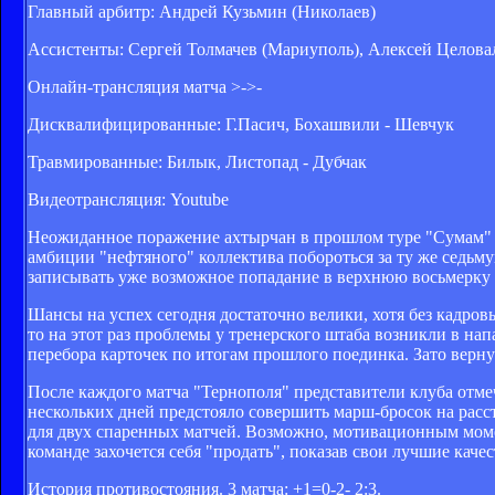
Главный арбитр: Андрей Кузьмин (Николаев)
Ассистенты: Сергей Толмачев (Мариуполь), Алексей Целова
Онлайн-трансляция матча >->-
Дисквалифицированные: Г.Пасич, Бохашвили - Шевчук
Травмированные: Билык, Листопад - Дубчак
Видеотрансляция: Youtube
Неожиданное поражение ахтырчан в прошлом туре "Сумам" с
амбиции "нефтяного" коллектива побороться за ту же седьму
записывать уже возможное попадание в верхнюю восьмерку
Шансы на успех сегодня достаточно велики, хотя без кадров
то на этот раз проблемы у тренерского штаба возникли в на
перебора карточек по итогам прошлого поединка. Зато верну
После каждого матча "Тернополя" представители клуба отме
нескольких дней предстояло совершить марш-бросок на расст
для двух спаренных матчей. Возможно, мотивационным момен
команде захочется себя "продать", показав свои лучшие качес
История противостояния. 3 матча: +1=0-2- 2:3.