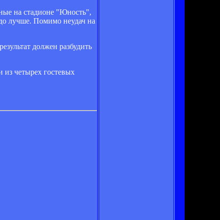
ные на стадионе "Юность",
здо лучше. Помимо неудач на
результат должен разбудить
и из четырех гостевых