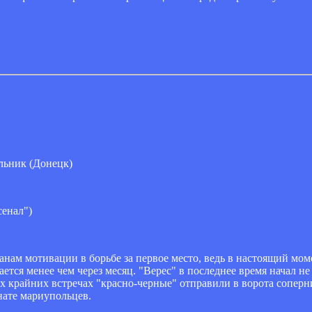
льник (Донецк)
енал")
нам мотивации в борьбе за первое место, ведь в настоящий моме
ается менее чем через месяц. "Верес" в последнее время начал не
вух крайних встречах "красно-черные" отправили в ворота соперн
нате мариупольцев.