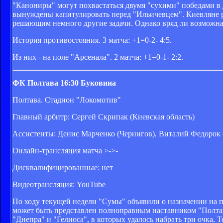
"Канониры" могут похвастаться двумя "сухими" победами в д
вынуждены капитулировать перед "Ильичевцем". Киевляне р
решающим немного другие задачи. Однако вряд ли возможная 
История противостояния. 3 матча: +1=0-2- 4:5.
Из них - на поле "Арсенала". 2 матча: +1=0-1- 2:2.
ФК Полтава 16:30 Буковина
Полтава. Стадион "Локомотив"
Главный арбитр: Сергей Скрипак (Киевская область)
Ассистенты: Денис Марченко (Чернигов), Виталий Федорок 
Онлайн-трансляция матча >->-
Дисквалифицированные: нет
Видеотрансляция: YouTube
По ходу текущей недели "Сумы" объявили о назначении на п
может быть представлен полноправным наставником "Полтав
"Днепра" и "Гелиоса", в которых удалось набрать три очка.