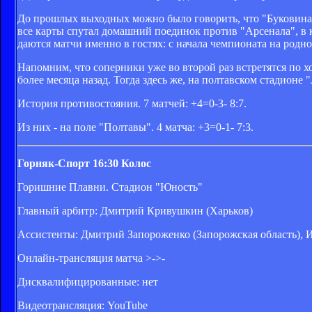
До прошлых выходных можно было говорить, что "Буковина"
все карты спутал домашний поединок против "Арсенала", в
даются матчи именно в гостях: с начала чемпионата на родно
Напомним, что соперники уже во второй раз встретятся по х
более месяца назад. Тогда здесь же, на полтавском стадионе 
История противостояния. 7 матчей: +4=0-3- 8:7.
Из них - на поле "Полтавы". 4 матча: +3=0-1- 7:3.
Горняк-Спорт 16:30 Колос
Горишние Плавни. Стадион "Юность"
Главный арбитр: Дмитрий Кривушкин (Харьков)
Ассистенты: Дмитрий Запороженко (Запорожская область), 
Онлайн-трансляция матча >->-
Дисквалифицированные: нет
Видеотрансляция: YouTube