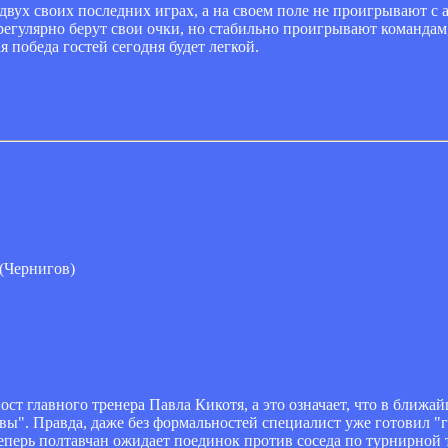
вух своих последних играх, а на своем поле не проигрывают с а
егулярно берут свои очки, но стабильно проигрывают команда
победа гостей сегодня будет легкой.
(Чернигов)
ост главного тренера Павла Кикотя, а это означает, что в бли
ы". Правда, даже без формальностей специалист уже готовил "
 Теперь полтавчан ожидает поединок против соседа по турнирной 