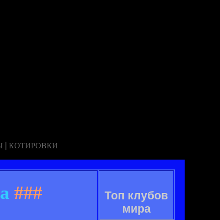
|
Ы
КОТИРОВКИ
ра
###
Топ клубов
мира