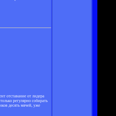
нт отставание от лидера
 только регулярно собирать
иков десять мячей, уже