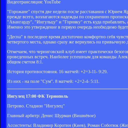
Видеотрансляция: YouTube
"Горожане" спустя две недели после расставания с Юрием Я
прежде всего, возлагаются надежды по сохранению прописки,
"Авангарду", "Ингульцу" и "Горняку" есть куда прибавлять, 
Именно это утверждение в первую очередь необходимо будет
"Десна" в последнее время достаточно комфортно себя чувст
четвертого места, однако сразу же вернулись на привычную 
Отмечаем, что черниговский клуб имеет практически безог
проведенных встреч. Наиболее успешным для команды Алекс
общим счетом 8:1.
История противостояния. 16 матчей: +2=3-11- 9:29.
Из них - на поле "Сум". 8 матчей: +2=2-4- 5:11.
Ингулец 17:00 ФК Тернополь
Петрово. Стадион "Ингулец"
Главный арбитр: Денис Шурман (Вишнёвое)
Ассистенты: Владимир Коротин (Киев), Роман Соботюк (Жи