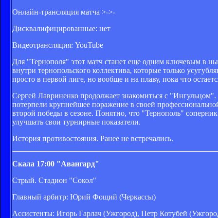
Онлайн-трансляция матча >->-
Дисквалифицированные: нет
Видеотрансляция: YouTube
Для "Тернополя" этот матч станет еще одним ключевым в н
внутри тернопольского коллектива, которые только усугубля
просто в первой лиге, но вообще и на плаву, пока что остаетс
Сергей Лавриненко продолжает знакомиться с "Ингульцом". 
потерпели крупнейшее поражение в своей профессиональной и
второй победы в сезоне. Понятно, что "Тернополь" соперни
улучшать свои турнирные показатели.
История противостояния. Ранее не встречались.
Скала 17:00 "Авангард"
Стрый. Стадион "Сокол"
Главный арбитр: Юрий Фощий (Черкассы)
Ассистенты: Игорь Гарлач (Ужгород), Петр Котубей (Ужгоро