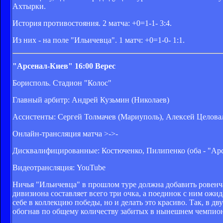
Ахтырки.
История противостояния. 2 матча: +0=1-1- 3:4.
Из них - на поле "Ильичевца". 1 матч: +0=1-0- 1:1.
"Арсенал-Киев" 16:00 Верес
Борисполь. Стадион "Колос"
Главный арбитр: Андрей Кузьмин (Николаев)
Ассистенты: Сергей Толмачев (Мариуполь), Алексей Целова
Онлайн-трансляция матча >->-
Дисквалифицированные: Костюченко, Пилипенко (оба - "Арс
Видеотрансляция: YouTube
Ничья "Ильичевца" в прошлом туре должна добавить ровенча
дивизиона составляет всего три очка, а поединок с ним ожид
себе в коллекцию победы, но и делать это красиво. Так, в д
обогнав по общему количеству забитых в нынешнем чемпио