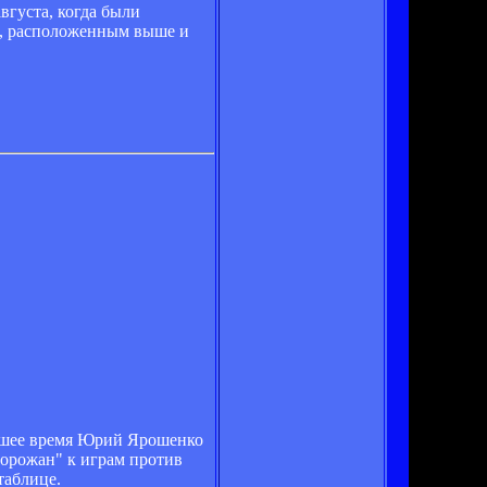
вгуста, когда были
м, расположенным выше и
жайшее время Юрий Ярошенко
горожан" к играм против
таблице.