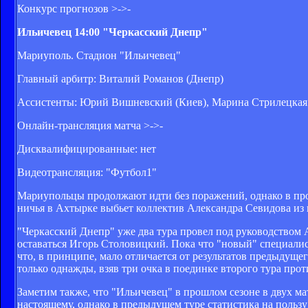
Конкурс прогнозов >->-
Ильичевец 14:00 "Черкасский Днепр"
Мариуполь. Стадион "Ильичевец"
Главный арбитр: Виталий Романов (Днепр)
Ассистенты: Юрий Вишневский (Киев), Марина Стрилецкая 
Онлайн-трансляция матча >->-
Дисквалифицированные: нет
Видеотрансляция: "Футбол1"
Мариупольцы продолжают идти без поражений, однако в прош
ничья в Ахтырке выбьет коллектив Александра Севидова из
"Черкасский Днепр" уже два тура провел под руководством
оставаться Игорь Столовицкий. Пока что "новый" специалис
что, в принципе, мало отличается от результатов предыдуще
только однажды, взяв три очка в поединке второго тура прот
Заметим также, что "Ильичевец" в прошлом сезоне в двух ма
настоящему, однако в предыдущем туре статистика на пользу