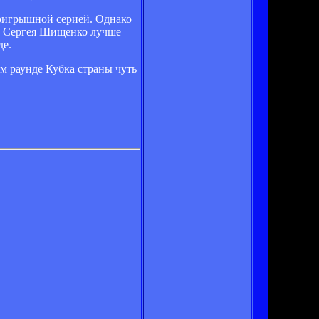
роигрышной серией. Однако
ым Сергея Шищенко лучше
де.
ом раунде Кубка страны чуть