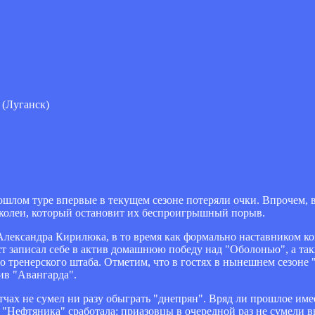
(Луганск)
лом туре впервые в текущем сезоне потеряли очки. Впрочем, вр
 колеи, который остановит их беспроигрышный порыв.
 Александра Кирилюка, в то время как формально наставником 
т записал себе в актив домашнюю победу над "Оболонью", а так
го тренерского штаба. Отметим, что в гостях в нынешнем сезон
ив "Авангарда".
тчах не сумел ни разу обыграть "днепрян". Вряд ли прошлое им
 "Нефтяника" сработала: приазовцы в очередной раз не сумели в