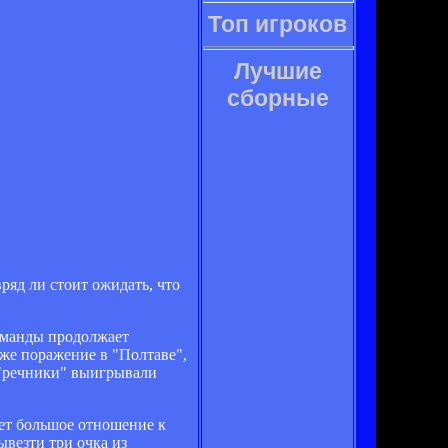
Топ игроков
Лучшие
сборные
яд ли стоит ожидать, что
команды продолжает
же поражение в "Полтаве",
е "речники" выигрывали
еет большое отношение к
ывезти три очка из