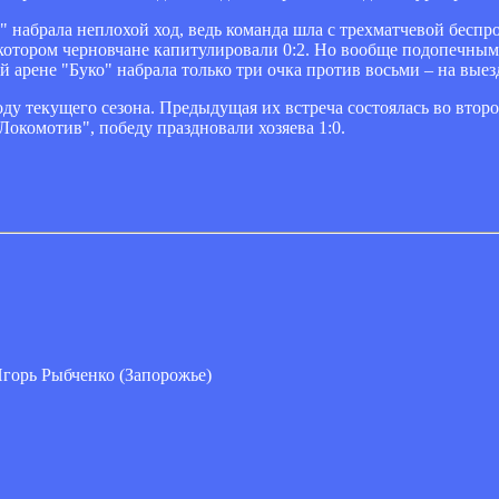
 набрала неплохой ход, ведь команда шла с трехматчевой бесп
 котором черновчане капитулировали 0:2. Но вообще подопечн
й арене "Буко" набрала только три очка против восьми – на выез
оду текущего сезона. Предыдущая их встреча состоялась во втор
"Локомотив", победу праздновали хозяева 1:0.
Игорь Рыбченко (Запорожье)