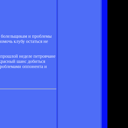
а болельщикам и проблемы
омочь клубу остаться не
 прошлой неделе петровчане
екрасный шанс добиться
 проблемами оппонента и