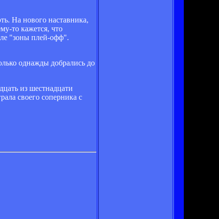
ть. На нового наставника,
му-то кажется, что
еле "зоны плей-офф".
только однажды добрались до
дцать из шестнадцати
рала своего соперника с