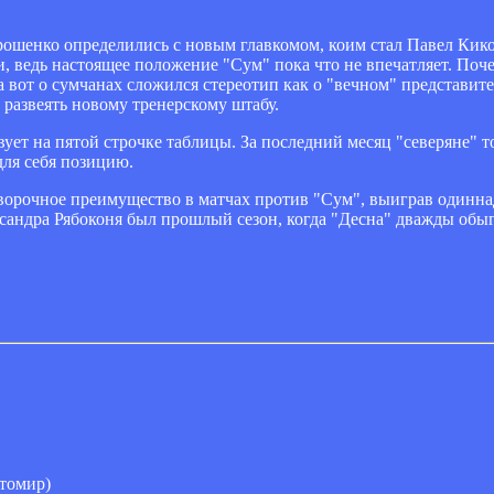
рошенко определились с новым главкомом, коим стал Павел Кико
 ведь настоящее положение "Сум" пока что не впечатляет. Поче
а вот о сумчанах сложился стереотип как о "вечном" представит
 развеять новому тренерскому штабу.
вует на пятой строчке таблицы. За последний месяц "северяне" 
для себя позицию.
оворочное преимущество в матчах против "Сум", выиграв одинна
андра Рябоконя был прошлый сезон, когда "Десна" дважды обыг
томир)