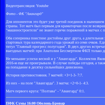
Видеотрансляция: Youtube
Фото - ФК "Авангард"
Для оппонентов это будет уже третий поединок в нынешнем 
страны. Тот матч был первым для краматорчан после возвращ
"машиностроители" не знают горечи поражений в матчах с п
Оба соперника поистине достойны друг друга, а длительная з
стартовых тура календарного года урожай из семи очков. Ед
титул "Главный прогресс полугодия". В двух других встреч
выездных матчей: при Анатолии Бессмертном ФКП только дв
Не меньшие успехи весной и у "Авангарда". Коллектив Яков
2016-м еще не проигрывали. В случае победы сегодня, а так
на попадание в десятку сильнейших дивизиона.
История противостояния. 7 матчей: +3=1-3- 7:7.
Из них – на поле "Авангарда". 3 матча: +2=0-1- 4:3.
Матч первого круга: "Полтава" - "Авангард" 0:1.
ПФК Сумы
16:00
Оболонь-Бровар