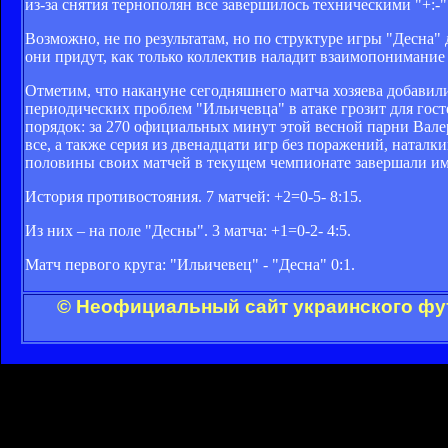
из-за снятия тернополян все завершилось техническими "+:-
Возможно, не по результатам, но по структуре игры "Десна" 
они придут, как только коллектив наладит взаимопонимание
Отметим, что накануне сегодняшнего матча хозяева добавил
периодических проблем "Ильичевца" в атаке грозит для гост
порядок: за 270 официальных минут этой весной парни Вале
все, а также серия из двенадцати игр без поражений, натал
половины своих матчей в текущем чемпионате завершали и
История противостояния. 7 матчей: +2=0-5- 8:15.
Из них – на поле "Десны". 3 матча: +1=0-2- 4:5.
Матч первого круга: "Ильичевец" - "Десна" 0:1.
© Неофициальный сайт украинского фут